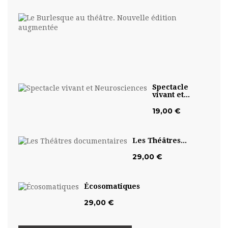
Le
Burl
au...
19,0
€
Spectacle
vivant et...
19,00 €
Les Théâtres...
29,00 €
Écosomatiques
29,00 €