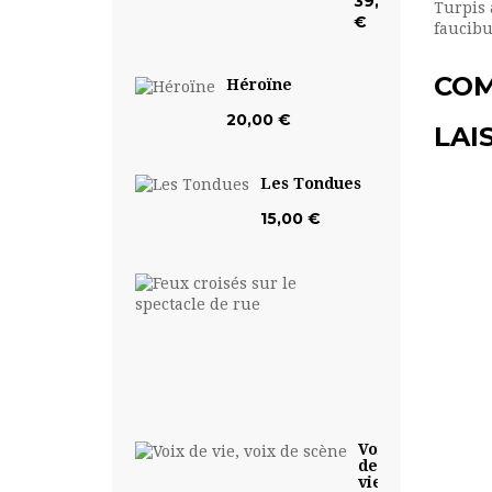
39,50
Turpis 
€
faucibu
COM
Héroïne
20,00 €
LAI
Les Tondues
15,00 €
Feux
croisés
sur
le...
17,50
€
Voix
de
vie,