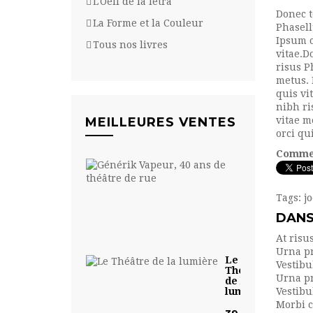
L'Oeil de la letra
Donec t
La Forme et la Couleur
Phasell
Ipsum c
Tous nos livres
vitae.D
risus P
metus. 
quis vi
nibh ri
MEILLEURES VENTES
vitae m
orci qui
Comme
Générik
Vapeur,
40 ans...
Tags:
j
30,00
DANS
€
At risu
Urna pr
Le
Vestib
Théâtre
Urna pr
de la
lumière
Vestib
Morbi 