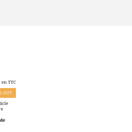
s en TTC
K-OUT
ticle
re
 de