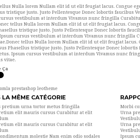
ellus Nulla lorem Nullam elit id ut elit feugiat lacus. Congue e
us tristique justo. Justo Pellentesque Donec lobortis faucibus 
ursus vestibulum at interdum Vivamus nunc fringilla Curabitur 
onec tellus Nulla lorem Nullam elit id ut elit feugiat lacus. Co
hasellus tristique justo. Justo Pellentesque Donec lobortis fauc
Ipsum cursus vestibulum at interdum Vivamus nunc fringilla Cur
tae.Donec tellus Nulla lorem Nullam elit id ut elit feugiat lacu
sus Phasellus tristique justo. Justo Pellentesque Donec loborti
etus. Ipsum cursus vestibulum at interdum Vivamus nunc fringil
s vitae.
 Ça
oomla
prestashop
leotheme
 LA MÊME CATÉGORIE
RAPPO
s pretium urna tortor metus fringilla
Morbi co
etium elit mauris cursus Curabitur at elit
Urna pre
ulum
Vestibu
etium elit mauris cursus Curabitur at elit
Urna pre
ulum
Vestibu
condimentum molestie Nam enim odio sodales
Ipsum cu