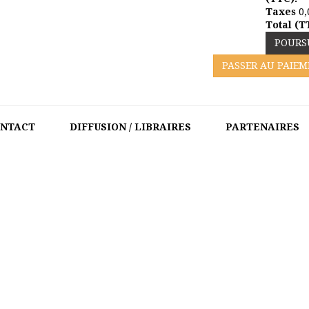
Taxes
0,
Total (T
POURS
PASSER AU PAIE
NTACT
DIFFUSION / LIBRAIRES
PARTENAIRES
MENTS
>
SUB CATEGORY 1
>
IPSUM CURSUS VESTIBULUM AT