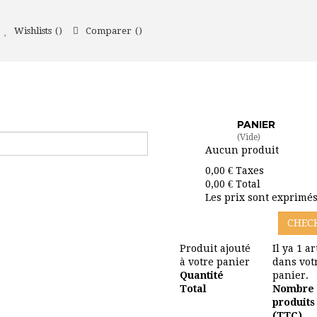
Wishlists
Comparer
PANIER
(Vide)
Aucun produit
0,00 €
Taxes
0,00 €
Total
Les prix sont exprimé
CHEC
Produit ajouté
Il ya 1 ar
à votre panier
dans vot
Quantité
panier.
Total
Nombre
produits
(TTC).