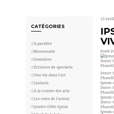
13
avril
CATÉGORIES
IP
VI
À paraître
Posté P
Nouveautés
Domaines
Donec t
Phasell
Écritures de spectacle
Donec t
Une vie dans l'art
Phasell
Ipsum c
Linéaris
Donec t
À la croisée des arts
Phasell
Ipsum c
Les voies de l'acteur
Donec t
Quatre côtés égaux
Phasell
Ipsum c