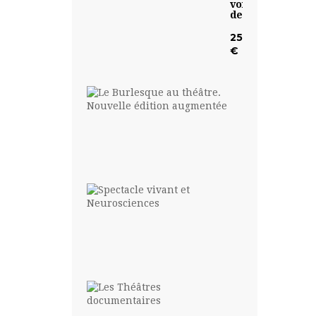
voix
de...
25,00
€
Le
Burlesque
au...
19,00
€
Spectacle
vivant
et...
19,00
€
Les
Théâtres...