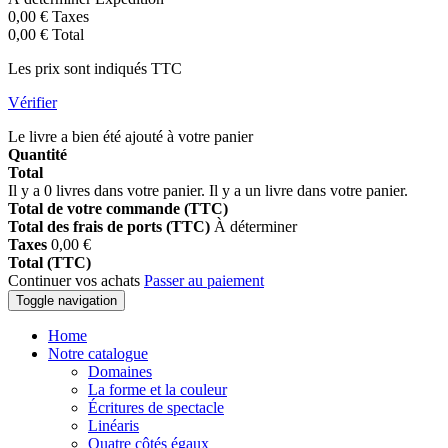
0,00 €
Taxes
0,00 €
Total
Les prix sont indiqués TTC
Vérifier
Le livre a bien été ajouté à votre panier
Quantité
Total
Il y a
0
livres dans votre panier.
Il y a un livre dans votre panier.
Total de votre commande (TTC)
Total des frais de ports (TTC)
À déterminer
Taxes
0,00 €
Total (TTC)
Continuer vos achats
Passer au paiement
Toggle navigation
Home
Notre catalogue
Domaines
La forme et la couleur
Écritures de spectacle
Linéaris
Quatre côtés égaux