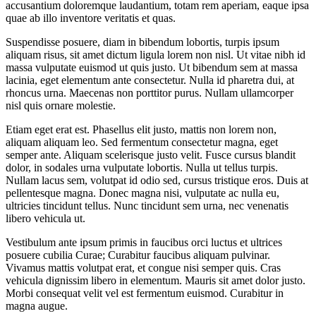
accusantium doloremque laudantium, totam rem aperiam, eaque ipsa
quae ab illo inventore veritatis et quas.
Suspendisse posuere, diam in bibendum lobortis, turpis ipsum
aliquam risus, sit amet dictum ligula lorem non nisl. Ut vitae nibh id
massa vulputate euismod ut quis justo. Ut bibendum sem at massa
lacinia, eget elementum ante consectetur. Nulla id pharetra dui, at
rhoncus urna. Maecenas non porttitor purus. Nullam ullamcorper
nisl quis ornare molestie.
Etiam eget erat est. Phasellus elit justo, mattis non lorem non,
aliquam aliquam leo. Sed fermentum consectetur magna, eget
semper ante. Aliquam scelerisque justo velit. Fusce cursus blandit
dolor, in sodales urna vulputate lobortis. Nulla ut tellus turpis.
Nullam lacus sem, volutpat id odio sed, cursus tristique eros. Duis at
pellentesque magna. Donec magna nisi, vulputate ac nulla eu,
ultricies tincidunt tellus. Nunc tincidunt sem urna, nec venenatis
libero vehicula ut.
Vestibulum ante ipsum primis in faucibus orci luctus et ultrices
posuere cubilia Curae; Curabitur faucibus aliquam pulvinar.
Vivamus mattis volutpat erat, et congue nisi semper quis. Cras
vehicula dignissim libero in elementum. Mauris sit amet dolor justo.
Morbi consequat velit vel est fermentum euismod. Curabitur in
magna augue.