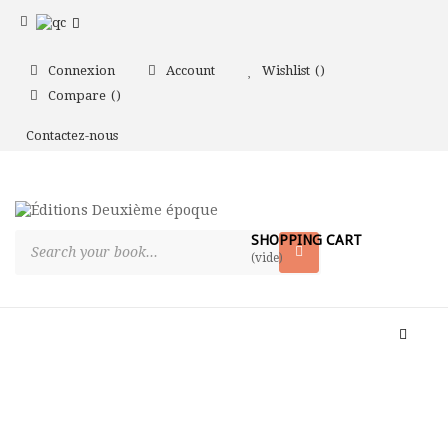
Connexion
Account
Wishlist
Compare
Contactez-nous
SHOPPING CART
(vide)
Toggle
naviga