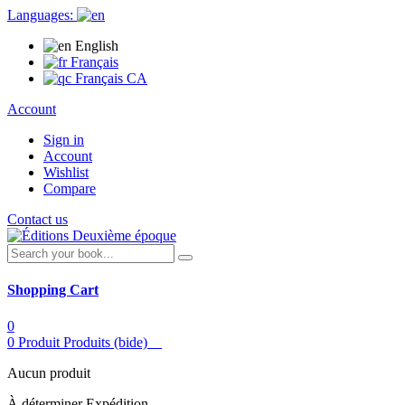
Languages:
English
Français
Français CA
Account
Sign in
Account
Wishlist
Compare
Contact us
Shopping Cart
0
0
Produit
Produits
(bide)
Aucun produit
À déterminer
Expédition