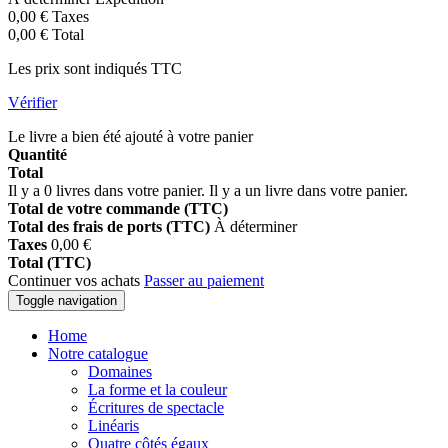
0,00 €
Taxes
0,00 €
Total
Les prix sont indiqués TTC
Vérifier
Le livre a bien été ajouté à votre panier
Quantité
Total
Il y a
0
livres dans votre panier.
Il y a un livre dans votre panier.
Total de votre commande (TTC)
Total des frais de ports (TTC)
À déterminer
Taxes
0,00 €
Total (TTC)
Continuer vos achats
Passer au paiement
Toggle navigation
Home
Notre catalogue
Domaines
La forme et la couleur
Écritures de spectacle
Linéaris
Quatre côtés égaux