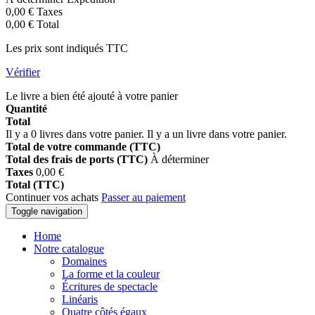
0,00 €
Taxes
0,00 €
Total
Les prix sont indiqués TTC
Vérifier
Le livre a bien été ajouté à votre panier
Quantité
Total
Il y a
0
livres dans votre panier.
Il y a un livre dans votre panier.
Total de votre commande (TTC)
Total des frais de ports (TTC)
À déterminer
Taxes
0,00 €
Total (TTC)
Continuer vos achats
Passer au paiement
Toggle navigation
Home
Notre catalogue
Domaines
La forme et la couleur
Écritures de spectacle
Linéaris
Quatre côtés égaux