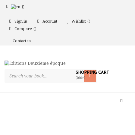
Sign in
Account
Wishlist
Compare
Contact us
SHOPPING CART
(bide)
Toggle
naviga