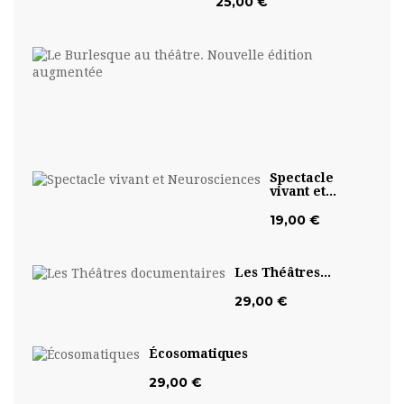
25,00 €
Le
Burl
au...
19,0
€
Spectacle
vivant et...
19,00 €
Les Théâtres...
29,00 €
Écosomatiques
29,00 €