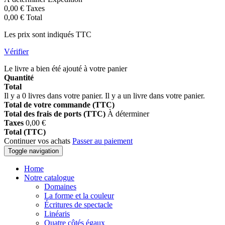
0,00 €
Taxes
0,00 €
Total
Les prix sont indiqués TTC
Vérifier
Le livre a bien été ajouté à votre panier
Quantité
Total
Il y a
0
livres dans votre panier.
Il y a un livre dans votre panier.
Total de votre commande (TTC)
Total des frais de ports (TTC)
À déterminer
Taxes
0,00 €
Total (TTC)
Continuer vos achats
Passer au paiement
Toggle navigation
Home
Notre catalogue
Domaines
La forme et la couleur
Écritures de spectacle
Linéaris
Quatre côtés égaux