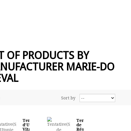
ST OF PRODUCTS BY
NUFACTURER MARIE-DO
ÉVAL
Sort by
Tentative(S)
Tentative(S)
d’Utopie
de
Vitale et
Résistance(S)