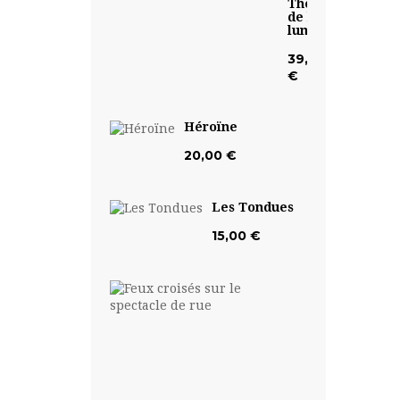
Théâtre
de la
lumière
39,50
€
Héroïne
20,00 €
Les Tondues
15,00 €
Feux
croisés
sur
le...
17,50
€