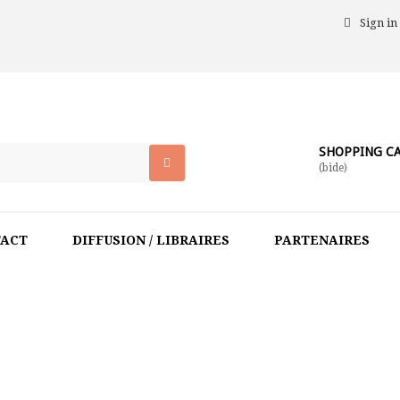
Sign in
SHOPPING C
(bide)
TACT
DIFFUSION / LIBRAIRES
PARTENAIRES
HOME
>
MARIE-DO FRÉVAL