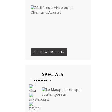
Matières
à vivre
ou le...
27,00
€
18,90
€
ALL NEW PRODUCTS
WE
SPECIALS
ACCEPT
Le
Masque
scénique...
42,00
€