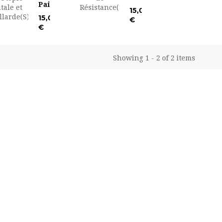
Paillarde(S)
15,00
15,00
€
€
Showing 1 - 2 of 2 items