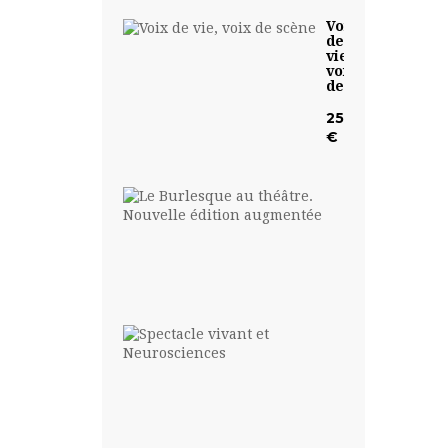
Voix
de
vie,
voix
de...
25,00
€
Le
Burlesque
au...
19,00
€
Spectacle
vivant
et...
19,00
€