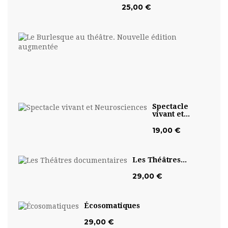
25,00 €
Le
Burl
au...
19,0
€
Spectacle
vivant et...
19,00 €
Les Théâtres...
29,00 €
Écosomatiques
29,00 €