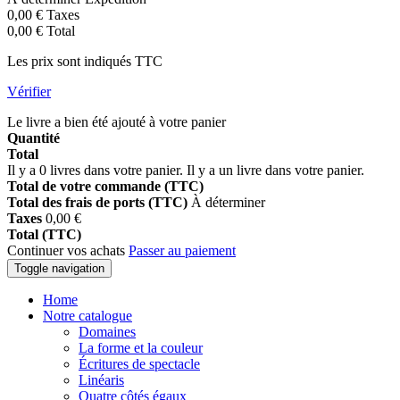
0,00 €
Taxes
0,00 €
Total
Les prix sont indiqués TTC
Vérifier
Le livre a bien été ajouté à votre panier
Quantité
Total
Il y a
0
livres dans votre panier.
Il y a un livre dans votre panier.
Total de votre commande (TTC)
Total des frais de ports (TTC)
À déterminer
Taxes
0,00 €
Total (TTC)
Continuer vos achats
Passer au paiement
Toggle navigation
Home
Notre catalogue
Domaines
La forme et la couleur
Écritures de spectacle
Linéaris
Quatre côtés égaux