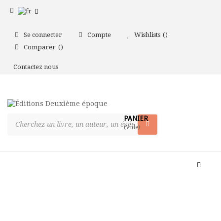
Se connecter
Compte
Wishlists
Comparer
Contactez nous
PANIER
(Vide)
Bascul
la
naviga