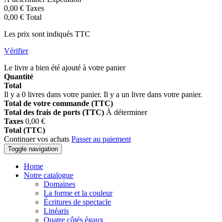
0,00 €
Taxes
0,00 €
Total
Les prix sont indiqués TTC
Vérifier
Le livre a bien été ajouté à votre panier
Quantité
Total
Il y a
0
livres dans votre panier.
Il y a un livre dans votre panier.
Total de votre commande (TTC)
Total des frais de ports (TTC)
À déterminer
Taxes
0,00 €
Total (TTC)
Continuer vos achats
Passer au paiement
Toggle navigation
Home
Notre catalogue
Domaines
La forme et la couleur
Écritures de spectacle
Linéaris
Quatre côtés égaux