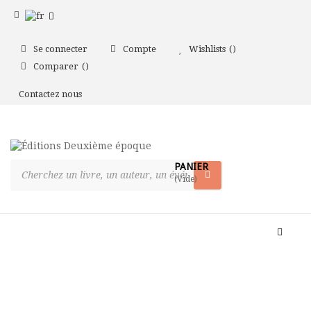
Se connecter
Compte
Wishlists
Comparer
Contactez nous
PANIER
(Vide)
Bascul
la
naviga