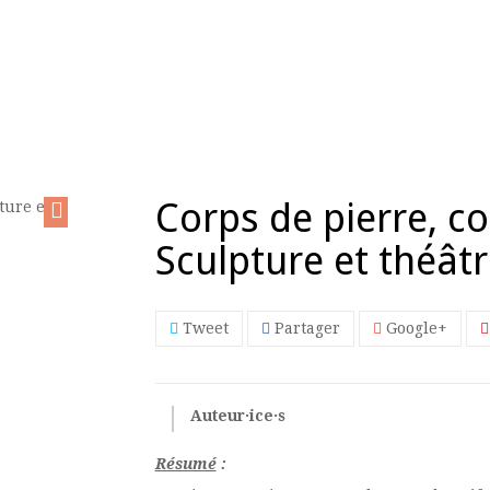
Corps de pierre, co
Sculpture et théât
Tweet
Partager
Google+
Auteur·ice·s
Résumé
: