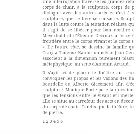
Une interrogation traverse les grandes réfo
corps de chair, à la sculpture, corps de 
dialogue avec les autres arts et c'est à 
sculpture, que ce livre se consacre. Scu
dans la lutte contre la tentation réaliste q
il s'agit de se libérer pour bon nombre 
Meyerhold et d’Étienne Decroux à Jerzy G
frontière entre le corps vivant et le corps 
». De l'autre côté, se dessine la famille
Craig à Tadeusz Kantor ou même Jean Genet
associent à la dimension purement plast
métaphysique, au sens d'Antonin Artaud.
Il s'agit ici de placer le théâtre au cœ
convoquer les propos et les visions des hi
Bourdelle ou Alberto Giacometti afin d'é
sculpture. Monique Borie pose la question 
que les tensions entre le vivant et l'inerte
Elle se situe au carrefour des arts en déco
du corps de chair. Tandis que le théâtre, lu
de pierre.
1 2 3 4 5 6