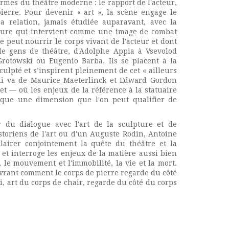
rmes du théâtre moderne : le rapport de l'acteur,
pierre. Pour devenir « art », la scène engage le
sa relation, jamais étudiée auparavant, avec la
lpture qui intervient comme une image de combat
ue peut nourrir le corps vivant de l'acteur et dont
de gens de théâtre, d'Adolphe Appia à Vsevolod
rotowski ou Eugenio Barba. Ils se placent à la
sculpté et s’inspirent pleinement de cet « ailleurs
 qui va de Maurice Maeterlinck et Edward Gordon
 — où les enjeux de la référence à la statuaire
ique une dimension que l'on peut qualifier de
ur du dialogue avec l'art de la sculpture et de
storiens de l'art ou d'un Auguste Rodin, Antoine
clairer conjointement la quête du théâtre et la
et interroge les enjeux de la matière aussi bien
, le mouvement et l'immobilité, la vie et la mort.
uvrant comment le corps de pierre regarde du côté
i, art du corps de chair, regarde du côté du corps