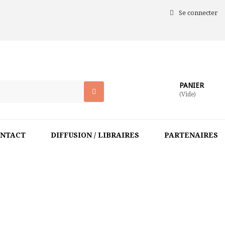
Se connecter
PANIER
(Vide)
NTACT
DIFFUSION / LIBRAIRES
PARTENAIRES
 CROISÉE DES ARTS
>
CORPS DE PIERRE, CORPS DE CHAIR. SCU