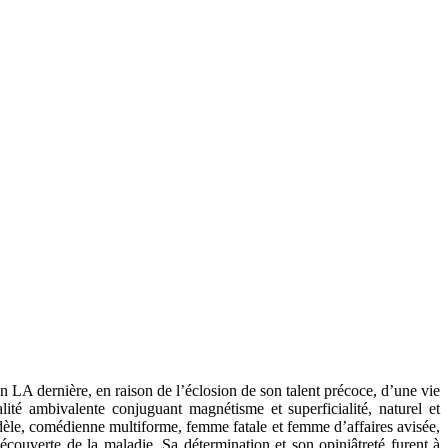
 LA dernière, en raison de l’éclosion de son talent précoce, d’une vie
ité ambivalente conjuguant magnétisme et superficialité, naturel et
 fidèle, comédienne multiforme, femme fatale et femme d’affaires avisée,
écouverte de la maladie. Sa détermination et son opiniâtreté furent à