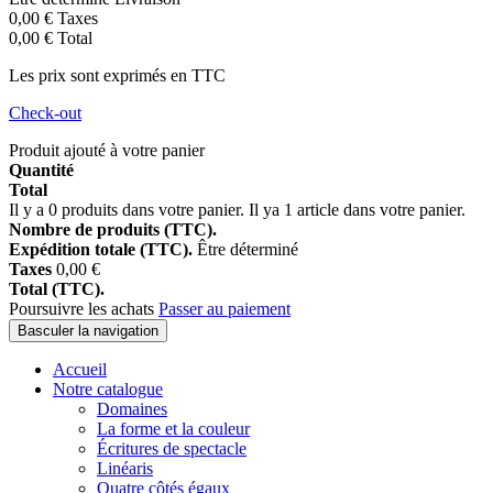
0,00 €
Taxes
0,00 €
Total
Les prix sont exprimés en TTC
Check-out
Produit ajouté à votre panier
Quantité
Total
Il y a
0
produits dans votre panier.
Il ya 1 article dans votre panier.
Nombre de produits (TTC).
Expédition totale (TTC).
Être déterminé
Taxes
0,00 €
Total (TTC).
Poursuivre les achats
Passer au paiement
Basculer la navigation
Accueil
Notre catalogue
Domaines
La forme et la couleur
Écritures de spectacle
Linéaris
Quatre côtés égaux