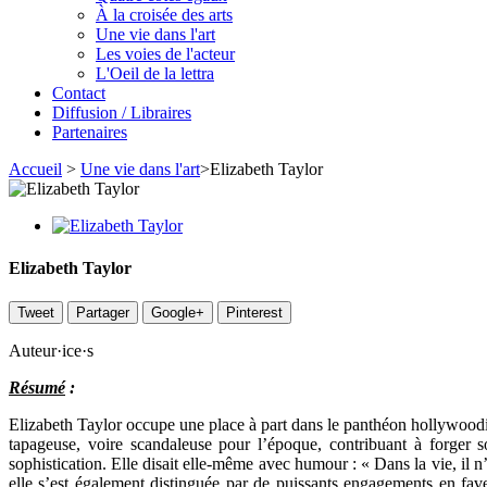
À la croisée des arts
Une vie dans l'art
Les voies de l'acteur
L'Oeil de la lettra
Contact
Diffusion / Libraires
Partenaires
Accueil
>
Une vie dans l'art
>
Elizabeth Taylor
Elizabeth Taylor
Tweet
Partager
Google+
Pinterest
Auteur·ice·s
Résumé
:
Elizabeth Taylor occupe une place à part dans le panthéon hollywoodie
tapageuse, voire scandaleuse pour l’époque, contribuant à forger s
sophistication. Elle disait elle-même avec humour : « Dans la vie, il n
elle s’est également distinguée par de puissants engagements en fave