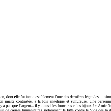
n, dont elle fut incontestablement l’une des dernières légendes — sinon
on image contrastée, à la fois angélique et sulfureuse. Une personnal
’y a pas que l’argent... il y a aussi les fourrures et les bijoux ! » Amie
ur de causes humanitaires, notamment la lutte contre le Sida dès la d