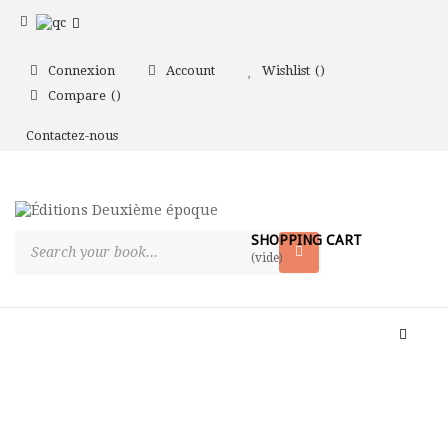
Connexion
Account
Wishlist
Compare
Contactez-nous
SHOPPING CART
(vide)
Toggle
naviga