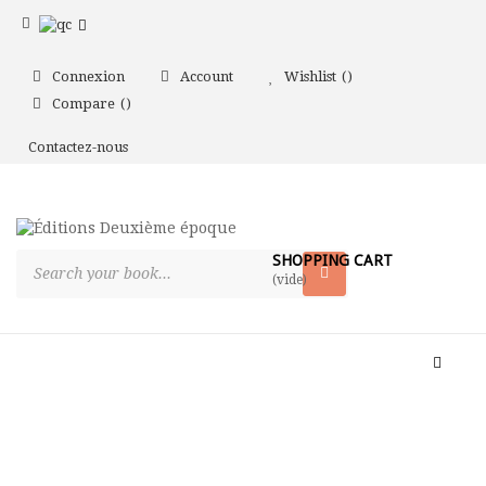
Connexion
Account
Wishlist
Compare
Contactez-nous
SHOPPING CART
(vide)
Toggle
naviga