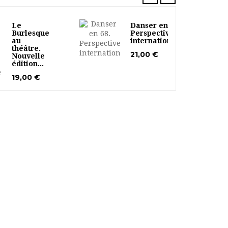
Le
Danser en 68.
Burlesque
Perspectives
au
internationales
théâtre.
21,00 €
Nouvelle
édition...
19,00 €