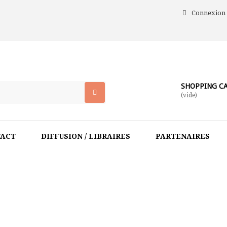
Connexion
SHOPPING C
(vide)
TACT
DIFFUSION / LIBRAIRES
PARTENAIRES
HOME
>
LINEARIS
>
SPECTACLE VIVANT ET NEUROSCIENCES