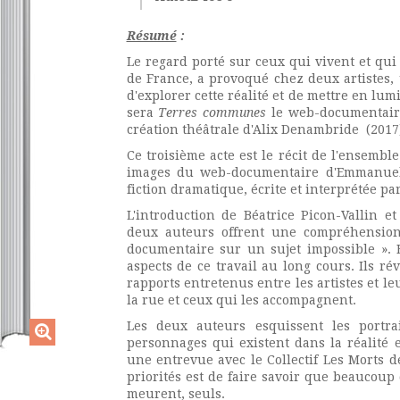
Résumé
:
Le regard porté sur ceux qui vivent et qui
de France, a provoqué chez deux artistes,
d'explorer cette réalité et de mettre en lum
sera
Terres communes
le web-documentaire
création théâtrale d'Alix Denambride (2017
Ce troisième acte est le récit de l'ensembl
images du web-documentaire d'Emmanuelle
fiction dramatique, écrite et interprétée p
L'introduction de Béatrice Picon-Vallin et
deux auteurs offrent une compréhension
documentaire sur un sujet impossible ». E
aspects de ce travail au long cours. Ils rév
rapports entretenus entre les artistes et l
la rue et ceux qui les accompagnent.
Les deux auteurs esquissent les portrai
personnages qui existent dans la réalité e
une entrevue avec le Collectif Les Morts d
priorités est de faire savoir que beaucoup
meurent, seuls.