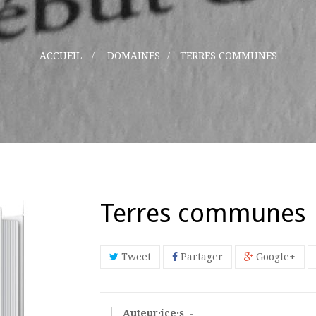
ACCUEIL
>
DOMAINES
>
TERRES COMMUNES
Terres communes
Tweet
Partager
Google+
Auteur·ice·s
-