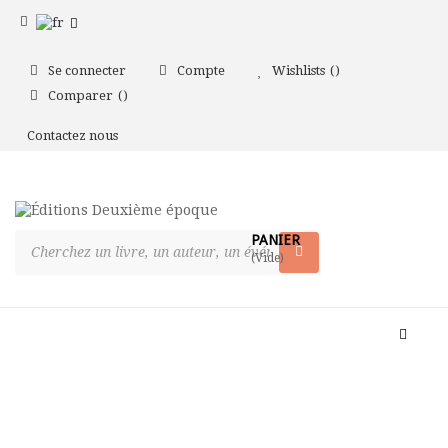
Se connecter
Compte
Wishlists
Comparer
Contactez nous
PANIER
(Vide)
Bascul
la
naviga