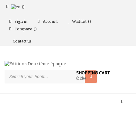
Sign in
Account
Wishlist
Compare
Contact us
SHOPPING CART
(bide)
Toggle
naviga