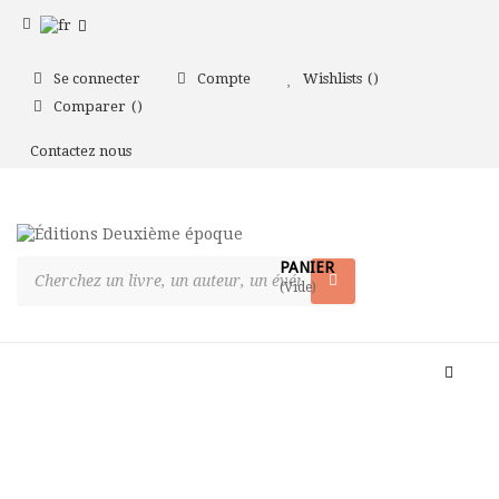
Se connecter
Compte
Wishlists
Comparer
Contactez nous
PANIER
(Vide)
Bascul
la
naviga