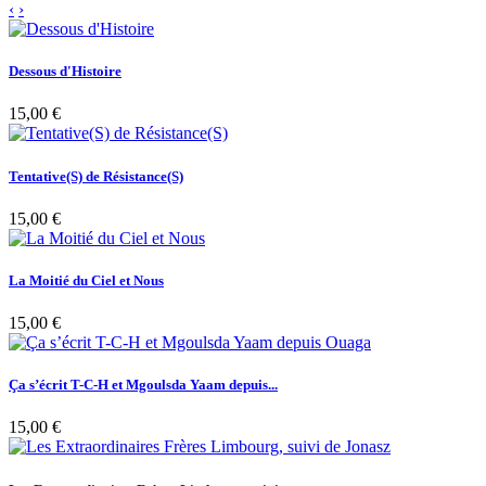
‹
›
Dessous d'Histoire
15,00 €
Tentative(S) de Résistance(S)
15,00 €
La Moitié du Ciel et Nous
15,00 €
Ça s’écrit T-C-H et Mgoulsda Yaam depuis...
15,00 €