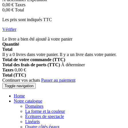
0,00 €
Taxes
0,00 €
Total
Les prix sont indiqués TTC
Vérifier
Le livre a bien été ajouté à votre panier
Quantité
Total
Il y a
0
livres dans votre panier.
Il y a un livre dans votre panier.
Total de votre commande (TTC)
Total des frais de ports (TTC)
À déterminer
Taxes
0,00 €
Total (TTC)
Continuer vos achats
Passer au paiement
Toggle navigation
Home
Notre catalogue
Domaines
La forme et la couleur
Écritures de spectacle
Linéaris
Quatre côtés égaux