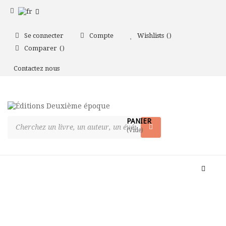
Se connecter
Compte
Wishlists
Comparer
Contactez nous
PANIER
(Vide)
Bascul
la
naviga