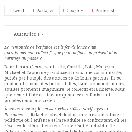
Tweet
Partager
Google+
Pinterest
Auteur·ice·s
-
La remontée de l’enfance est le fer de lance d’un
questionnement collectif : que peut-on faire au présent d’un
héritage du passé ?
Dans les années soixante-dix, Camille, Lola, Margaux,
Mickaël et Capucine grandissent dans une communauté,
portés par l’utopie des années 68 de leurs parents, ils se
déploient comme des
herbes folles
, dans un monde où les
adultes prônent l’imaginaire, le collectif et la liberté. Mais
que reste-t-il de ces idéaux quand ces enfants sont
projetés dans la société ?
À travers trois pièces —
Herbes Folles
,
Saxifrages
et
Rhizomes
—, Rafaëlle Jolivet déploie une fresque intime et
politique où l’enfance et l’âge adulte se confrontent, où les
rêves collectifs se heurtent à une réalité individuelle.
Enfants d’une utopie, ils tentent de trouver une place dans