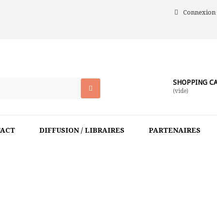
Connexion
SHOPPING C
(vide)
TACT
DIFFUSION / LIBRAIRES
PARTENAIRES
HOME
>
À PARAÎTRE
>
LE MASQUE SCÉNIQUE CONTEMPORAI