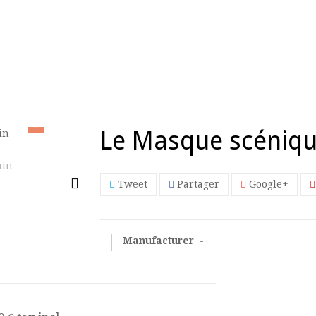
Le Masque scéniq
Tweet
Partager
Google+
Manufacturer
-