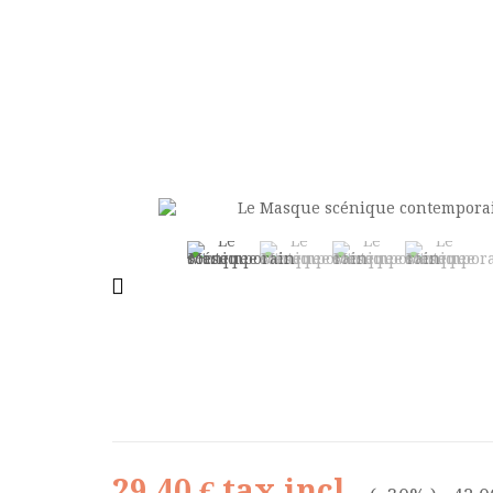
29,40 €
tax incl.