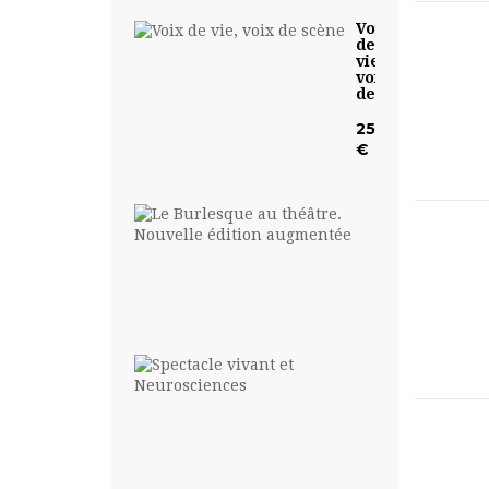
Voix
de
vie,
voix
de...
25,00
€
Le
Burlesque
au...
19,00
€
Spectacle
vivant
et...
19,00
€