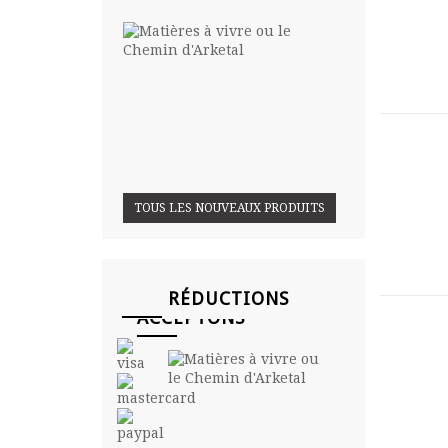
Matières
à vivre
ou le...
27,00
€
18,90
€
TOUS LES NOUVEAUX PRODUITS
NOUS
RÉDUCTIONS
ACCEPTONS
Matières
à vivre
ou le...
27,00
€