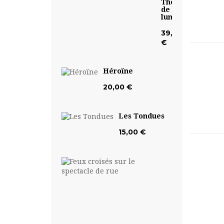
Théâtre
de la
lumière
39,50
€
Héroïne
20,00 €
Les Tondues
15,00 €
Feux
croisés
sur
le...
17,50
€